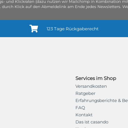
gs- und Klickraten (dazu nutzen wir Mailchimp in Kombination mit
. durch Klick auf den Abmeldelink am Ende jedes Newsletters. Wei
123 Tage Rückgaberecht
Services im Shop
Versandkosten
Ratgeber
Erfahrungsberichte & B
FAQ
Kontakt
Das ist casando