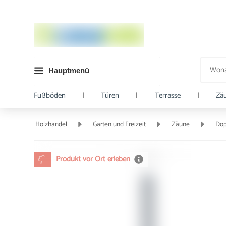
Hauptmenü
Fußböden
|
Türen
|
Terrasse
|
Zä
Holzhandel
Garten und Freizeit
Zäune
Dop
Produkt vor Ort erleben