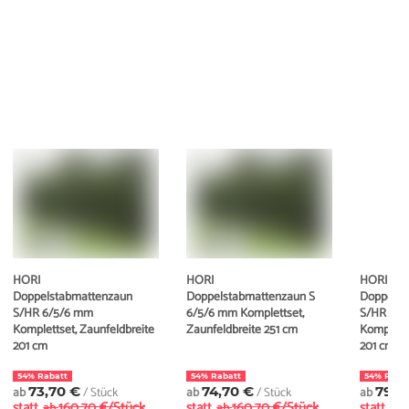
HORI
HORI
HORI
Doppelstabmattenzaun
Doppelstabmattenzaun S
Doppelst
S/HR 6/5/6 mm
6/5/6 mm Komplettset,
S/HR 8/
Komplettset, Zaunfeldbreite
Zaunfeldbreite 251 cm
Kompletts
201 cm
201 cm
54% Rabatt
54% Rabatt
54% Raba
ab
73,70 €
/ Stück
ab
74,70 €
/ Stück
ab
79,7
statt
160,70 €/Stück
statt
160,70 €/Stück
statt
ab
ab
ab