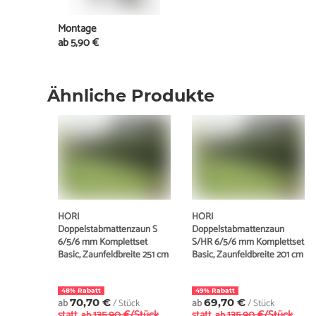
Montage
ab
5,90 €
Ähnliche Produkte
HORI
HORI
Doppelstabmattenzaun S
Doppelstabmattenzaun
6/5/6 mm Komplettset
S/HR 6/5/6 mm Komplettset
Basic, Zaunfeldbreite 251 cm
Basic, Zaunfeldbreite 201 cm
48% Rabatt
49% Rabatt
ab
70,70 €
/ Stück
ab
69,70 €
/ Stück
statt
135,90 €/Stück
statt
135,90 €/Stück
ab
ab