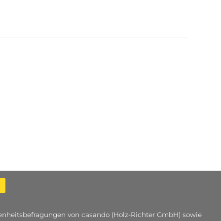
edenheitsbefragungen von casando (Holz-Richter GmbH) sowie