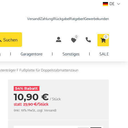
DE
Versand
|
Zahlung
|
Rückgabe
|
Ratgeber
|
Gewerbekunden
0
0
Suchen
g
|
Garagentore
|
Sonstiges
|
SALE
tenträger F Fußplatte für Doppelstabmattenzaun
54% Rabatt
10,90 €
/ Stück
statt
23,90 €/Stück
(inkl. 19% MwSt., zzgl. Versand)