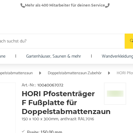
Mehr als 400 Mitarbeiter für deinen Service
une
|
Gartenhäuser, Saunen & mehr
|
Wandverkleidun
pelstabmattenzaun
Doppelstabmattenzaun Zubehör
HORI Pfos
Art.-Nr.:
10040067072
HORI Pfostenträger
F Fußplatte für
Doppelstabmattenzaun
150 x 100 x 300mm, anthrazit RAL7016
Breite
:
150,00 mm