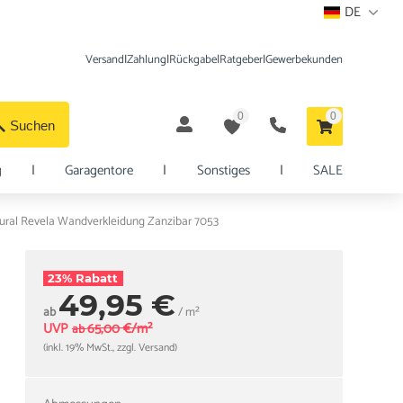
DE
Versand
|
Zahlung
|
Rückgabe
|
Ratgeber
|
Gewerbekunden
0
0
Suchen
g
|
Garagentore
|
Sonstiges
|
SALE
Mural Revela Wandverkleidung Zanzibar 7053
23% Rabatt
49,95 €
ab
/ m²
UVP
65,00 €/m²
ab
(inkl. 19% MwSt., zzgl. Versand)