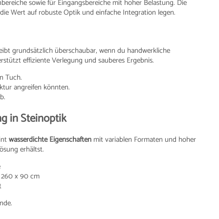
bereiche sowie für Eingangsbereiche mit hoher Belastung. Die
die Wert auf robuste Optik und einfache Integration legen.
eibt grundsätzlich überschaubar, wenn du handwerkliche
rstützt effiziente Verlegung und sauberes Ergebnis.
en Tuch.
uktur angreifen könnten.
b.
g in Steinoptik
int
wasserdichte Eigenschaften
mit variablen Formaten und hoher
ösung erhältst.
e
L 260 x 90 cm
t
ände.