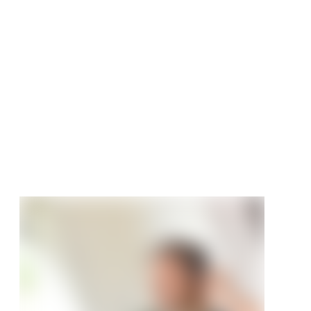
L Akustik Dekor
eele Teak
ch
tt
/ Stück
25 €/Stück