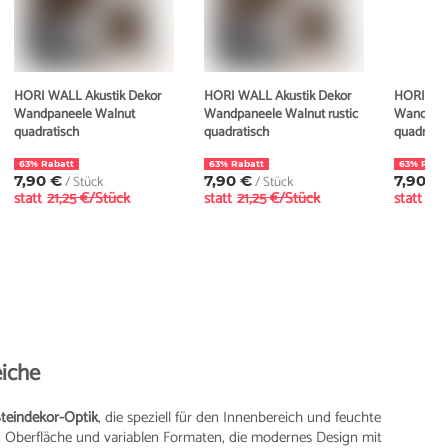
HORI WALL Akustik Dekor
HORI WALL Akustik Dekor
HORI WAL
Wandpaneele Walnut
Wandpaneele Walnut rustic
Wandpan
quadratisch
quadratisch
quadratis
63% Rabatt
63% Rabatt
63% Raba
7,90 €
/ Stück
7,90 €
/ Stück
7,90 €
statt
21,25 €/Stück
statt
21,25 €/Stück
statt
21,
eiche
teindekor-Optik
, die speziell für den Innenbereich und feuchte
en Oberfläche und variablen Formaten, die modernes Design mit