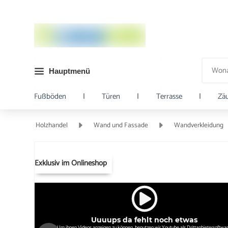
Hauptmenü
Fußböden
|
Türen
|
Terrasse
|
Zä
Holzhandel
Wand und Fassade
Wandverkleidung
Exklusiv im Onlineshop
Uuuups da fehlt noch etwas
Um ihnen Videos anzeigen zu können, benutzen wir Youtube als Drittanbietersoftwar