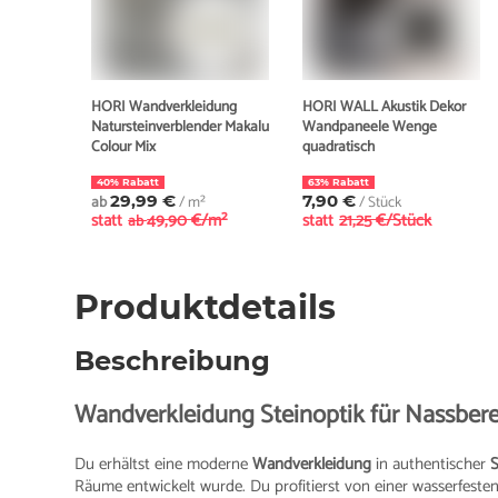
HORI Wandverkleidung
HORI WALL Akustik Dekor
Natursteinverblender Makalu
Wandpaneele Wenge
Colour Mix
quadratisch
40% Rabatt
63% Rabatt
ab
29,99 €
/ m²
7,90 €
/ Stück
statt
49,90 €/m²
statt
21,25 €/Stück
ab
Produktdetails
Beschreibung
Wandverkleidung Steinoptik für Nassber
Du erhältst eine moderne
Wandverkleidung
in authentischer
S
Räume entwickelt wurde. Du profitierst von einer wasserfest