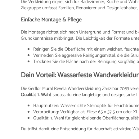
Die Verkleidung eignet sich für Badezimmer, Küche und Wohn
Zielgruppe umfasst Familien, Renovierer und Designliebhaber, 
Einfache Montage & Pflege
Die Montage richtet sich nach Untergrund und Format und bl
Grundkenntnisse mitbringst. Die Leichtigkeit der Formate unte
Reinigen Sie die Oberfläche mit einem weichen, feucht
Vermeiden Sie aggressive Reinigungsmittel, die die Str
Trocknen Sie die Fläche nach der Reinigung sorgfältig a
Dein Vorteil: Wasserfeste Wandverkleidun
Die Gerflor Mural Revela Wandverkleidung Zanzibar 7053 vere
Qualität 1. Wahl
, sodass du eine langlebige und designstarke L
Hauptnutzen: Wasserdichte Steinoptik für Feuchträum
Verarbeitung: Verfügbar als Fliese 65 x 37,5 cm oder X
Qualität: 1. Wahl für gleichbleibende Oberflächenqualitä
Du triffst damit eine Entscheidung für dauerhaft attraktive W