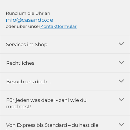
Rund um die Uhr an
info@casando.de
oder über unser
Kontaktformular
Services im Shop
Versandkosten
Rechtliches
Ratgeber
Impressum
Besuch uns doch...
Erfahrungsberichte & Bewertungen
AGB
FAQ
in der Ausstellung...
Für jeden was dabei - zahl wie du
Rückgabe & Reklamation
Kontakt
möchtest!
Datenschutz
Das ist casando
Holz-Richter GmbH
Schmiedeweg 1
Batteriegesetz
Karriere
Von Express bis Standard – du hast die
51789 Lindlar