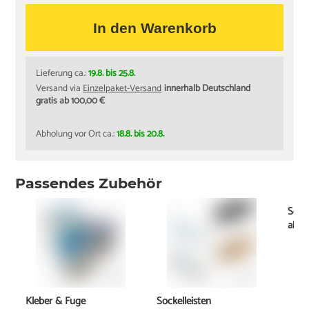
In den Warenkorb
Lieferung ca.:
19.8. bis 25.8.
Versand via
Einzelpaket-Versand
innerhalb Deutschland
gratis ab 100,00 €
Abholung vor Ort ca.:
18.8. bis 20.8.
Passendes Zubehör
Schi
ab
1
Kleber & Fuge
Sockelleisten