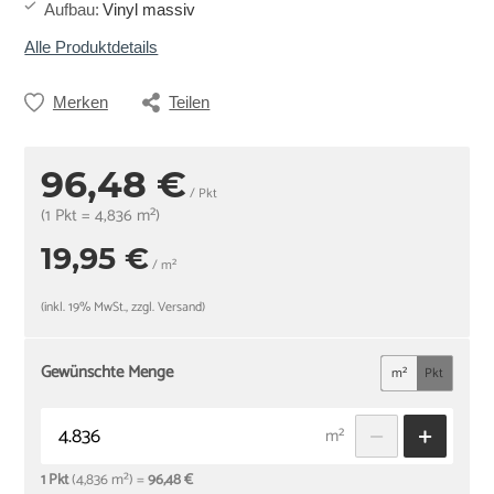
Aufbau
:
Vinyl massiv
Alle Produktdetails
Merken
Teilen
96,48 €
/ Pkt
(1 Pkt = 4,836 m²)
19,95 €
/ m²
(inkl. 19% MwSt., zzgl. Versand)
Gewünschte Menge
m²
Pkt
m²
1 Pkt
(4,836 m²) =
96,48 €