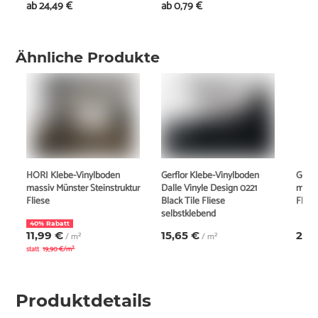
ab
24,49 €
ab
0,79 €
Ähnliche Produkte
HORI Klebe-Vinylboden
Gerflor Klebe-Vinylboden
Gerfl
massiv Münster Steinstruktur
Dalle Vinyle Design 0221
massi
Fliese
Black Tile Fliese
Flies
selbstklebend
40% Rabatt
11,99 €
15,65 €
22,
/ m²
/ m²
statt
19,90 €/m²
Produktdetails