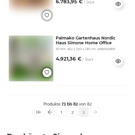
6.783,95 €
/ Stück
Palmako Gartenhaus Nordic
Haus Simone Home Office
18 mm, 452 x 330 x 281 cm, unbehandelt
4.921,36 €
/ Stück
Produkte
73 bis 82
von 82
1
2
3