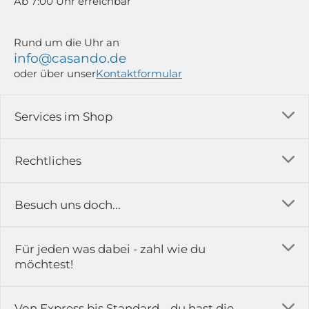
Ab 7:00 Uhr erreichbar
Rund um die Uhr an
info@casando.de
oder über unser
Kontaktformular
Services im Shop
Versandkosten
Rechtliches
Ratgeber
Impressum
Besuch uns doch...
Erfahrungsberichte & Bewertungen
AGB
FAQ
in der Ausstellung...
Für jeden was dabei - zahl wie du
Rückgabe & Reklamation
Kontakt
möchtest!
Datenschutz
Das ist casando
Holz-Richter GmbH
Schmiedeweg 1
Batteriegesetz
Karriere
Von Express bis Standard – du hast die
51789 Lindlar