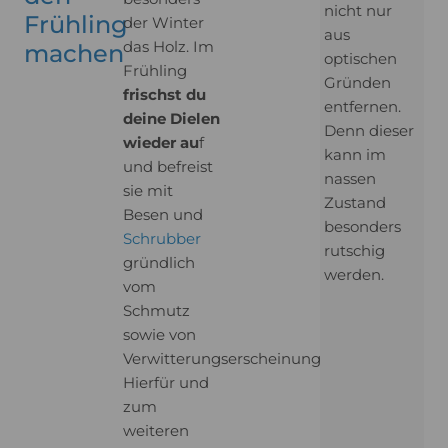
nicht nur
Frühling
der Winter
aus
das Holz. Im
machen
optischen
Frühling
Gründen
frischst du
entfernen.
deine Dielen
Denn dieser
wieder au
f
kann im
und befreist
nassen
sie mit
Zustand
Besen und
besonders
Schrubber
rutschig
gründlich
werden.
vom
Schmutz
sowie von
Verwitterungserscheinungen.
Hierfür und
zum
weiteren