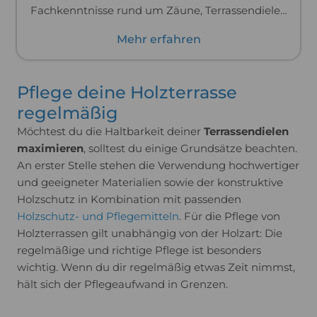
Fachkenntnisse rund um Zäune, Terrassendielen
und weitere Produkte für den Außenbereich.
Mehr erfahren
Durch seine tägliche Arbeit kennt er die
Anforderungen an Materialien, Montage und
Langlebigkeit genau und kann Kunden gezielt
Pflege deine Holzterrasse
bei der Auswahl passender Lösungen
regelmäßig
unterstützen.
Möchtest du die Haltbarkeit deiner
Terrassendielen
maximieren
, solltest du einige Grundsätze beachten.
An erster Stelle stehen die Verwendung hochwertiger
und geeigneter Materialien sowie der konstruktive
Holzschutz in Kombination mit passenden
Holzschutz- und Pflegemitteln
. Für die Pflege von
Holzterrassen gilt unabhängig von der Holzart: Die
regelmäßige und richtige Pflege ist besonders
wichtig. Wenn du dir regelmäßig etwas Zeit nimmst,
hält sich der Pflegeaufwand in Grenzen.