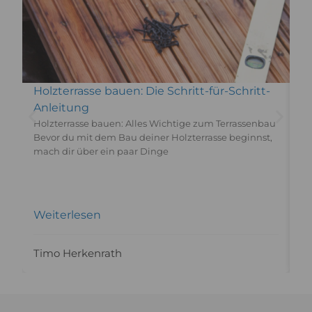
Holzterrasse bauen: Die Schritt-für-Schritt-
D
Anleitung
g
Holzterrasse bauen: Alles Wichtige zum Terrassenbau
Vi
Bevor du mit dem Bau deiner Holzterrasse beginnst,
mö
mach dir über ein paar Dinge
un
Te
ze
Weiterlesen
W
Timo Herkenrath
T