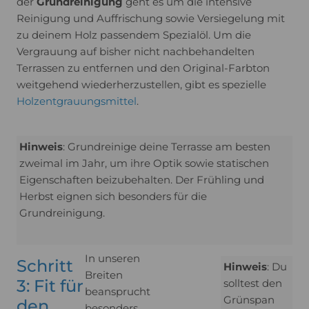
der
Grundreinigung
geht es um die intensive
Reinigung und Auffrischung sowie Versiegelung mit
zu deinem Holz passendem Spezialöl. Um die
Vergrauung auf bisher nicht nachbehandelten
Terrassen zu entfernen und den Original-Farbton
weitgehend wiederherzustellen, gibt es spezielle
Holzentgrauungsmittel
.
Hinweis
: Grundreinige deine Terrasse am besten
zweimal im Jahr, um ihre Optik sowie statischen
Eigenschaften beizubehalten. Der Frühling und
Herbst eignen sich besonders für die
Grundreinigung.
In unseren
Schritt
Hinweis
: Du
Breiten
3: Fit für
solltest den
beansprucht
Grünspan
den
besonders