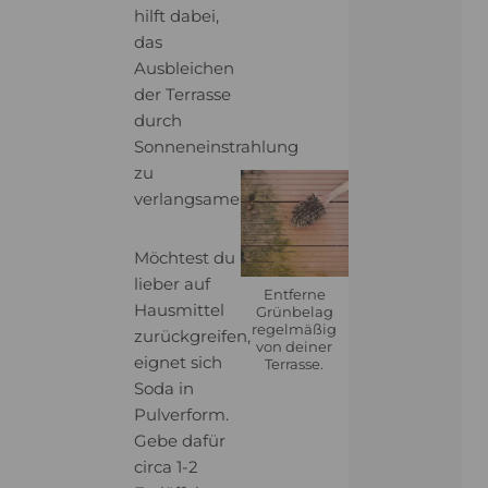
hilft dabei,
das
Ausbleichen
der Terrasse
durch
Sonneneinstrahlung
zu
verlangsamen.
Möchtest du
lieber auf
Entferne
Hausmittel
Grünbelag
regelmäßig
zurückgreifen,
von deiner
eignet sich
Terrasse.
Soda in
Pulverform.
Gebe dafür
circa 1-2