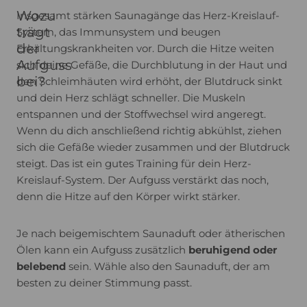
Wozu
Insgesamt stärken Saunagänge das Herz-Kreislauf-
trägt
System, das Immunsystem und beugen
der
Erkältungskrankheiten vor. Durch die Hitze weiten
Aufguss
sich deine Gefäße, die Durchblutung in der Haut und
bei?
den Schleimhäuten wird erhöht, der Blutdruck sinkt
und dein Herz schlägt schneller. Die Muskeln
entspannen und der Stoffwechsel wird angeregt.
Wenn du dich anschließend richtig abkühlst, ziehen
sich die Gefäße wieder zusammen und der Blutdruck
steigt. Das ist ein gutes Training für dein Herz-
Kreislauf-System. Der Aufguss verstärkt das noch,
denn die Hitze auf den Körper wirkt stärker.
Je nach beigemischtem Saunaduft oder ätherischen
Ölen kann ein Aufguss zusätzlich
beruhigend oder
belebend
sein. Wähle also den Saunaduft, der am
besten zu deiner Stimmung passt.