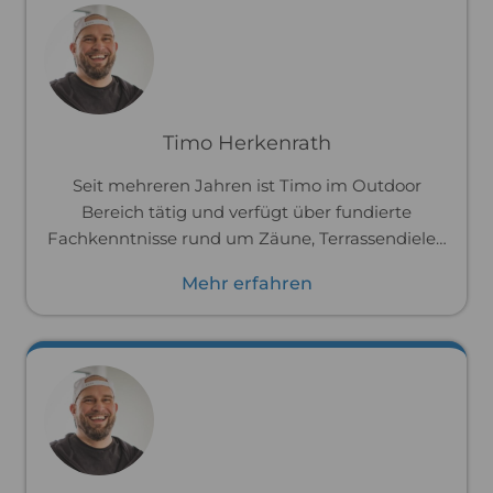
Timo Herkenrath
Seit mehreren Jahren ist Timo im Outdoor
Bereich tätig und verfügt über fundierte
Fachkenntnisse rund um Zäune, Terrassendielen
und weitere Produkte für den Außenbereich.
Mehr erfahren
Durch seine tägliche Arbeit kennt er die
Anforderungen an Materialien, Montage und
Langlebigkeit genau und kann Kunden gezielt
bei der Auswahl passender Lösungen
unterstützen.