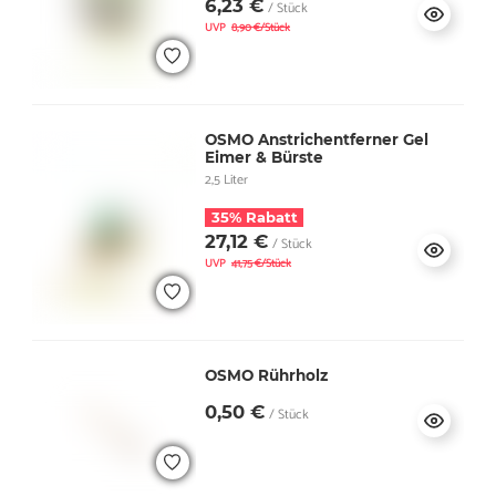
6,23 €
/ Stück
UVP
8,90 €/Stück
OSMO Anstrichentferner Gel
Eimer & Bürste
2,5 Liter
35% Rabatt
27,12 €
/ Stück
UVP
41,75 €/Stück
OSMO Rührholz
0,50 €
/ Stück