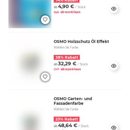
4,90 €
ab
/ Stück
ab
statt
19,01 €/Stück
OSMO Holzschutz Öl Effekt
Wählen Sie Farbe
38% Rabatt
32,29 €
ab
/ Stück
ab
UVP
51,95 €/Stück
OSMO Garten- und
Fassadenfarbe
Wählen Sie Farbe
23% Rabatt
48,64 €
ab
/ Stück