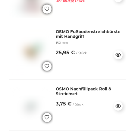
ab
UVP
62,95 €/Stück
OSMO Fußbodenstreichbürste
mit Handgriff
150 mm
25,95 €
/ Stück
OSMO Nachfüllpack Roll &
Streichset
3,75 €
/ Stück