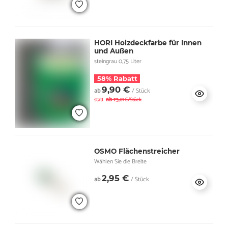
HORI Holzdeckfarbe für Innen
und Außen
steingrau 0,75 Liter
58% Rabatt
9,90 €
ab
/ Stück
ab
statt
23,61 €/Stück
OSMO Flächenstreicher
Wählen Sie die Breite
2,95 €
ab
/ Stück