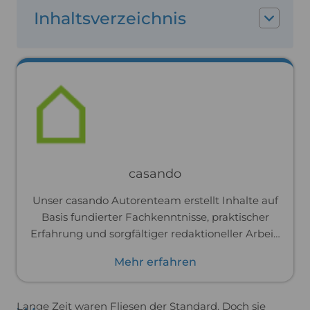
Inhaltsverzeichnis
casando
Unser casando Autorenteam erstellt Inhalte auf
Basis fundierter Fachkenntnisse, praktischer
Erfahrung und sorgfältiger redaktioneller Arbeit.
In enger Zusammenarbeit mit den jeweiligen
Mehr erfahren
Fachbereichen entstehen Texte, die verständlich
aufbereitet sind und verlässliche Orientierung
rund um unsere Sortimente bieten.
Lange Zeit waren Fliesen der Standard. Doch sie