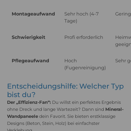
Montageaufwand
Sehr hoch (4-7
Gering
Tage)
Schwierigkeit
Profi erforderlich
Heimw
geeig
Pflegeaufwand
Hoch
Sehr g
(Fugenreinigung)
Entscheidungshilfe: Welcher Typ
bist du?
Der „Effizienz-Fan“:
Du willst ein perfektes Ergebnis
ohne Dreck und lange Wartezeit? Dann sind
Mineral-
Wandpaneele
dein Favorit. Sie bieten erstklassige
Designs (Beton, Stein, Holz) bei einfachster
Verklebung.