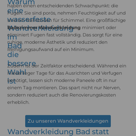
Warum
haben einen entscheidenden Schwachpunkt: die
eine
Fugen. Sie sind porös, nehmen Feuchtigkeit auf und
wasserfeste
sind ein Nährboden für Schimmel. Eine großflächige
Wandverkleidung
Badezimmer Wandverkleidung
minimiert oder
eliminiert Fugen fast vollständig. Das sorgt für eine
im
ruhige, moderne Ästhetik und reduziert den
Bad
Reinigungsaufwand auf ein Minimum.
die
bessere
Zudem ist der Zeitfaktor entscheidend. Während ein
Wahl
Fliesenleger Tage für das Ausrichten und Verfugen
ist
benötigt, lassen sich moderne Paneele oft in nur
einem Tag montieren. Das spart nicht nur Nerven,
sondern reduziert auch die Renovierungskosten
erheblich.
Zu unseren Wandverkleidungen
Wandverkleidung Bad statt