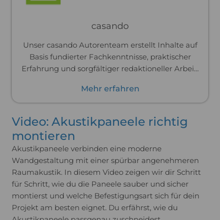
casando
Unser casando Autorenteam erstellt Inhalte auf
Basis fundierter Fachkenntnisse, praktischer
Erfahrung und sorgfältiger redaktioneller Arbeit.
In enger Zusammenarbeit mit den jeweiligen
Mehr erfahren
Fachbereichen entstehen Texte, die verständlich
aufbereitet sind und verlässliche Orientierung
rund um unsere Sortimente bieten.
Video: Akustikpaneele richtig
montieren
Akustikpaneele verbinden eine moderne
Wandgestaltung mit einer spürbar angenehmeren
Raumakustik. In diesem Video zeigen wir dir Schritt
für Schritt, wie du die Paneele sauber und sicher
montierst und welche Befestigungsart sich für dein
Projekt am besten eignet. Du erfährst, wie du
Akustikpaneele passgenau zuschneidest,