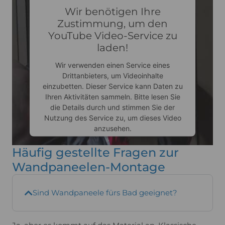
Wir benötigen Ihre
Zustimmung, um den
YouTube Video-Service zu
laden!
Wir verwenden einen Service eines
Drittanbieters, um Videoinhalte
einzubetten. Dieser Service kann Daten zu
Ihren Aktivitäten sammeln. Bitte lesen Sie
die Details durch und stimmen Sie der
Nutzung des Service zu, um dieses Video
anzusehen.
Häufig gestellte Fragen zur
Mehr Informationen
Wandpaneelen-Montage
Akzeptieren
Sind Wandpaneele fürs Bad geeignet?
Usercentrics Consent
powered by
Management Platform