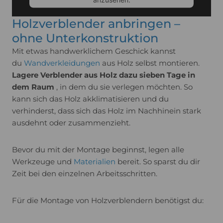
Holzverblender anbringen –
Mehr Informationen
ohne Unterkonstruktion
Mit etwas handwerklichem Geschick kannst
Akzeptieren
du
Wandverkleidungen
aus Holz selbst montieren.
Lagere Verblender aus Holz dazu sieben Tage in
Usercentrics Consent
powered by
dem Raum
, in dem du sie verlegen möchten. So
Management Platform
kann sich das Holz akklimatisieren und du
verhinderst, dass sich das Holz im Nachhinein stark
ausdehnt oder zusammenzieht.
Bevor du mit der Montage beginnst, legen alle
Werkzeuge und
Materialien
bereit. So sparst du dir
Zeit bei den einzelnen Arbeitsschritten.
Für die Montage von Holzverblendern benötigst du: