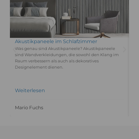
Akustikpaneele im Schlafzimmer
A
Was genau sind Akustikpaneele? Akustikpaneele
F
sind Wandverkleidungen, die sowohl den Klang im
Wa
Raum verbessern als auch als dekoratives
wi
Designelement dienen.
Wa
Tr
Weiterlesen
W
Mario Fuchs
c