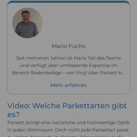
Mario Fuchs
Seit mehreren Jahren ist Mario Teil des Teams
und verfügt über umfassende Expertise im
Bereich Bodenbeläge – von Vinyl über Parkett bis
hin zu Laminat. Zuvor war er im Handwerk tätig
Mehr erfahren
und hat Böden professionell verlegt. Dank dieser
praktischen Erfahrung kennt er die Materialien
und ihre Verarbeitung bis ins Detail und kann
Video: Welche Parkettarten gibt
dich passgenau und praxisnah beraten.
es?
Parkett bringt eine natürliche und hochwertige Optik
in jeden Wohnraum. Doch nicht jede Parkettart passt