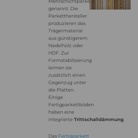
Mehrschichtparkett
genannt. Die
Parketthersteller
produzieren das
Trägermaterial
aus günstigerem
Nadelholz oder
HDF. Zur
Formstabilisierung
leimen sie
zusätzlich einen
Gegenzug unter
die Platten.
Einige
Fertigparkettböden
haben eine
integrierte
Trittschalldämmung
.
Das
Fertigparkett