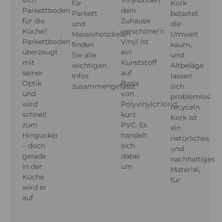
Vinylboden
sich
für
Kork
dein
Parkettboden
Parkett
belastet
Zuhause
für die
und
die
verschönern
Küche?
Massivholzdielen
Umwelt
Vinyl ist
Parkettboden
finden
kaum,
ein
überzeugt
Sie alle
und
Kunststoff
mit
wichtigen
Altbeläge
auf
seiner
Infos
lassen
Basis
Optik
zusammengefasst
sich
von
und
problemlos
Polyvinylchlorid,
wird
recyceln.
kurz
schnell
Kork ist
PVC. Es
zum
ein
handelt
Hingucker
natürliches
sich
– doch
und
dabei
gerade
nachhaltiges
um
in der
Material,
Küche
für
wird er
auf