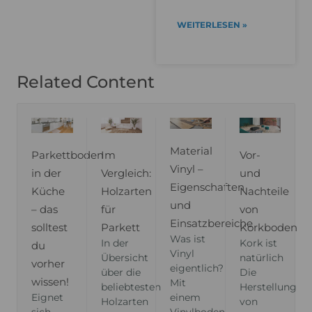
WEITERLESEN »
Related Content
Material
Parkettboden
Im
Vor-
Vinyl –
in der
Vergleich:
und
Eigenschaften
Küche
Holzarten
Nachteile
und
– das
für
von
Einsatzbereiche
solltest
Parkett
Korkboden
Was ist
In der
Kork ist
du
Vinyl
Übersicht
natürlich
vorher
eigentlich?
über die
Die
wissen!
Mit
beliebtesten
Herstellung
einem
Eignet
Holzarten
von