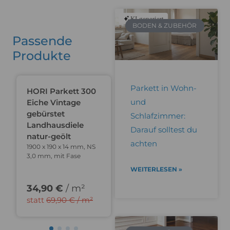
KI-generiert
BODEN & ZUBEHÖR
Passende
Produkte
Du sparst 50%
Du sparst 40%
Parkett in Wohn-
HORI Parkett 300
HORI Parkett
und
Eiche Vintage
Burgdiele Eiche
gebürstet
Edinburgh Castle
Schlafzimmer:
Landhausdiele
super rustikal
Darauf solltest du
natur-geölt
gebürstet
achten
1900 x 190 x 14 mm, NS
Landhausdiele
3,0 mm, mit Fase
natur-geölt
1900 x 190 x 14 mm, NS
WEITERLESEN »
3,0 mm, mit Fase
34,90 €
/ m²
29,90 €
/ m²
statt
69,90 € / m²
statt
49,90 € / m²